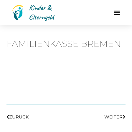
Zum
Kinder &
Inhalt
Elterngeld
springen
FAMILIENKASSE BREMEN
Zurück
Näch
ZURÜCK
WEITER