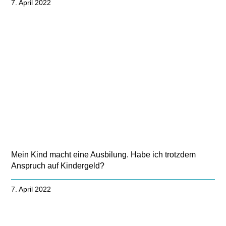
7. April 2022
Mein Kind macht eine Ausbilung. Habe ich trotzdem
Anspruch auf Kindergeld?
7. April 2022