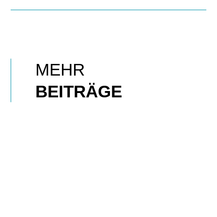
MEHR
BEITRÄGE