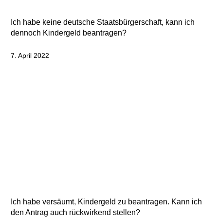
Ich habe keine deutsche Staatsbürgerschaft, kann ich
dennoch Kindergeld beantragen?
7. April 2022
Ich habe versäumt, Kindergeld zu beantragen. Kann ich
den Antrag auch rückwirkend stellen?