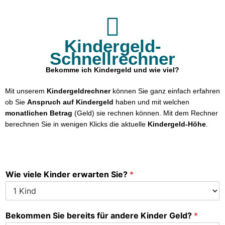
Kindergeld-
Schnellrechner
Bekomme ich Kindergeld und wie viel?
Mit unserem
Kindergeldrechner
können Sie ganz einfach erfahren
ob Sie
Anspruch auf Kindergeld
haben und mit welchen
monatlichen Betrag
(Geld) sie rechnen können. Mit dem Rechner
berechnen Sie in wenigen Klicks die aktuelle
Kindergeld-Höhe
.
Wie viele Kinder erwarten Sie?
*
Bekommen Sie bereits für andere Kinder Geld?
*