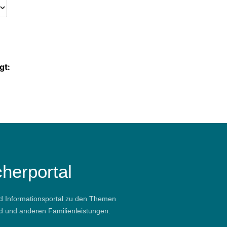
gt:
herportal
d Informationsportal zu den Themen
ld und anderen Familienleistungen.