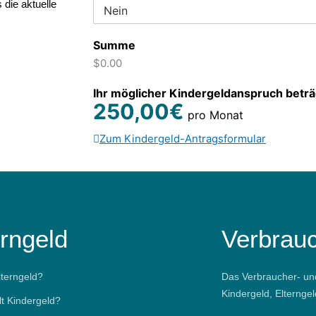
die aktuelle
Summe
$0.00
Ihr möglicher Kindergeldanspruch beträ
250,00€
pro Monat
Zum Kindergeld-Antragsformular
erngeld
Verbrauc
lterngeld?
Das Verbraucher- un
Kindergeld, Elternge
lt Kindergeld?