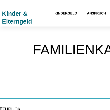
Zum
Inhalt
Kinder &
KINDERGELD
ANSPRUCH
springen
Elterngeld
FAMILIEN
Zurück
ZURÜCK