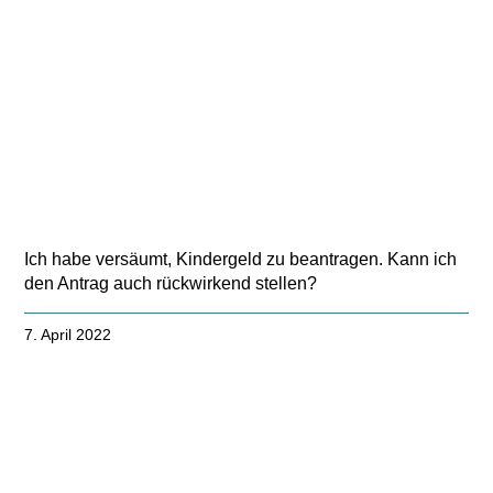
Ich habe versäumt, Kindergeld zu beantragen. Kann ich
den Antrag auch rückwirkend stellen?
7. April 2022