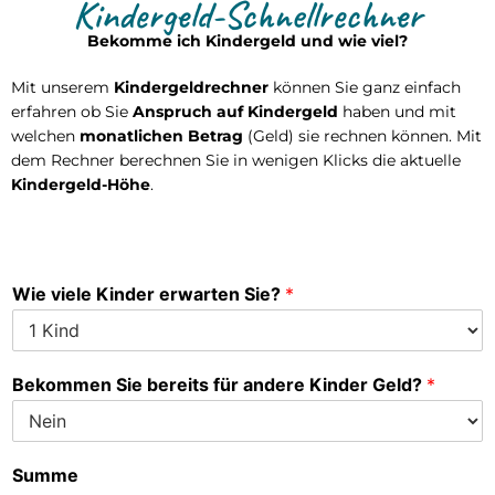
Kindergeld-Schnellrechner
Bekomme ich Kindergeld und wie viel?
Mit unserem
Kindergeldrechner
können Sie ganz einfach
erfahren ob Sie
Anspruch auf Kindergeld
haben und mit
welchen
monatlichen Betrag
(Geld) sie rechnen können. Mit
dem Rechner berechnen Sie in wenigen Klicks die aktuelle
Kindergeld-Höhe
.
Wie viele Kinder erwarten Sie?
*
Bekommen Sie bereits für andere Kinder Geld?
*
Summe