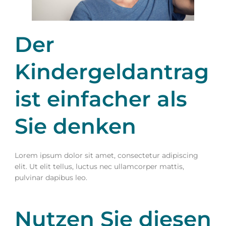
Der
Kindergeldantrag
ist einfacher als
Sie denken
Lorem ipsum dolor sit amet, consectetur adipiscing
elit. Ut elit tellus, luctus nec ullamcorper mattis,
pulvinar dapibus leo.
Nutzen Sie diesen