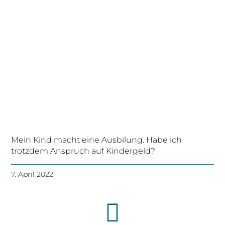
Mein Kind macht eine Ausbilung. Habe ich
trotzdem Anspruch auf Kindergeld?
7. April 2022